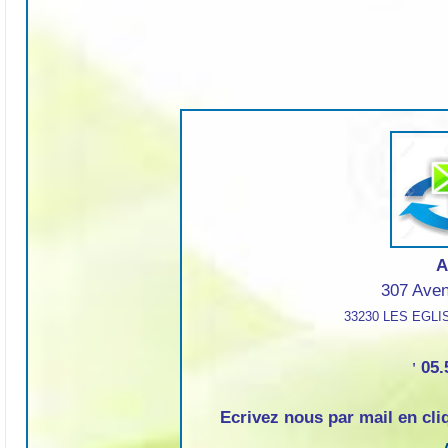
A
307 Aven
33230 LES EGL
05.
'
Ecrivez nous par mail en cli