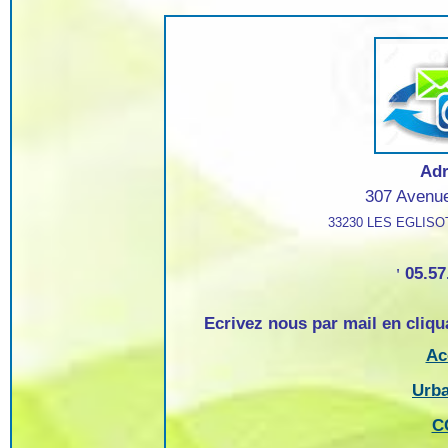
Ad
307 Avenue
33230 LES EGLIS
05.57
'
Ecrivez nous par mail en cliqu
Ac
Urb
C