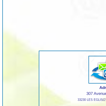
Ad
307 Avenue
33230 LES EGLIS