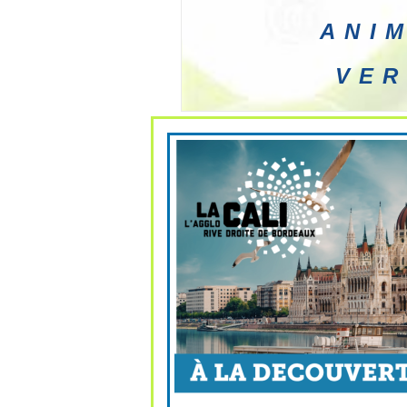
ani
ver