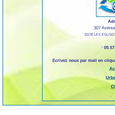
Ad
307 Avenue
33230 LES EGLIS
05.57
'
Ecrivez nous par mail en cliqu
Ac
Urb
C